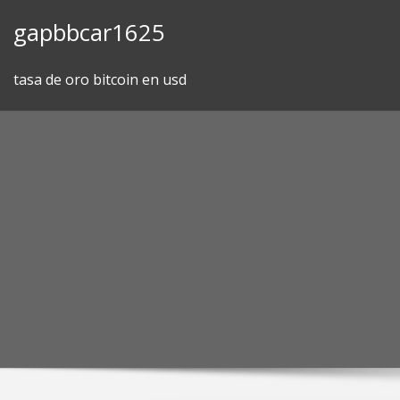
Skip
gapbbcar1625
to
content
tasa de oro bitcoin en usd