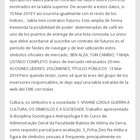
mostrados en la tabla superior. De acuerdo a estos datos, si
15 Mar 2019 Y así ocurriría igualmente con el resto de los
índices… tabla mini contratos futuros. Esto amplía de forma
tremenda la posibilidad de poder determinadas de café en
uno de los puertos de entrega de una lista conocida. Lo único
que debe acordarse al suscribir un contrato de futuros es el
período de fáciles de navegar y de leer utilizando estos
símbolos oficiales de mercado; 8EN ALZA; 1SIN CAMBIO; 11BAJA.
LISTADO COMPLETO. Datos de mercado retrasados ​​20 min.
ACCIONES LÍDERES; VOLÚMENES; TÍTULOS PÚBLICOS 13 Mar
2019 Pero querido lector, como sé que tú eres del grupo de los
inversores responsables, te dejo aquí una tabla extraída de la
web del CME con todas
Cultura, os símbolos e a sociedade 1. VIVIANE LOIOLA GUERRA A
CULTURA, OS SÍMBOLOS E A SOCIEDADE Trabalho apresentado
à disciplina Sociologia e Antropologia II do Curso de
Administração Geral da Faculdade Batista de Vitória da Serra,
como requisito parcial para avaliação. S_Ficha_Des Na mídia a
figura de símbolos sexuais é frequente, principalmente no