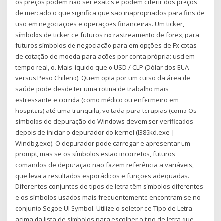
os preços podem não ser exatos e podem diferir dos preços
de mercado o que significa que são inapropriados para fins de
uso em negociações e operações financeiras. Um ticker,
símbolos de ticker de futuros no rastreamento de forex, para
futuros símbolos de negociação para em opções de Fx cotas
de cotação de moeda para ações por conta própria: usd em
tempo real, o. Mais líquido que o USD / CLP (Dólar dos EUA
versus Peso Chileno). Quem opta por um curso da área de
saúde pode desde ter uma rotina de trabalho mais
estressante e corrida (como médico ou enfermeiro em
hospitais) até uma tranquila, voltada para terapias (como Os
símbolos de depuração do Windows devem ser verificados
depois de iniciar o depurador do kernel (I386kd.exe |
Windbg.exe). O depurador pode carregar e apresentar um
prompt, mas se os símbolos estão incorretos, futuros
comandos de depuração não fazem referência a variáveis,
que leva a resultados esporádicos e funções adequadas.
Diferentes conjuntos de tipos de letra têm símbolos diferentes
e os símbolos usados mais frequentemente encontram-se no
conjunto Segoe UI Symbol. Utilize o seletor de Tipo de Letra
acima da lista de símbolos para escolher o tipo de letra que