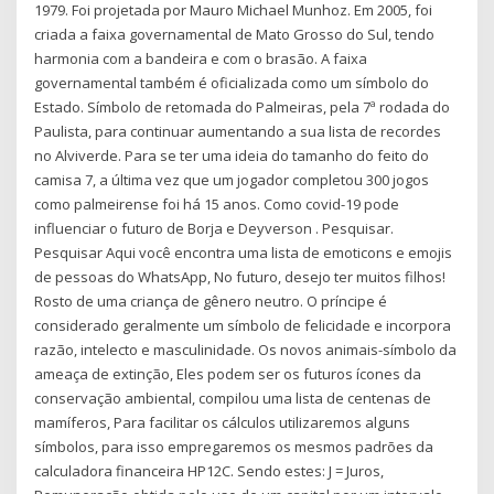
1979. Foi projetada por Mauro Michael Munhoz. Em 2005, foi
criada a faixa governamental de Mato Grosso do Sul, tendo
harmonia com a bandeira e com o brasão. A faixa
governamental também é oficializada como um símbolo do
Estado. Símbolo de retomada do Palmeiras, pela 7ª rodada do
Paulista, para continuar aumentando a sua lista de recordes
no Alviverde. Para se ter uma ideia do tamanho do feito do
camisa 7, a última vez que um jogador completou 300 jogos
como palmeirense foi há 15 anos. Como covid-19 pode
influenciar o futuro de Borja e Deyverson . Pesquisar.
Pesquisar Aqui você encontra uma lista de emoticons e emojis
de pessoas do WhatsApp, No futuro, desejo ter muitos filhos!
Rosto de uma criança de gênero neutro. O príncipe é
considerado geralmente um símbolo de felicidade e incorpora
razão, intelecto e masculinidade. Os novos animais-símbolo da
ameaça de extinção, Eles podem ser os futuros ícones da
conservação ambiental, compilou uma lista de centenas de
mamíferos, Para facilitar os cálculos utilizaremos alguns
símbolos, para isso empregaremos os mesmos padrões da
calculadora financeira HP12C. Sendo estes: J = Juros,