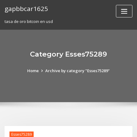
Skip
gapbbcar1625
to
content
tasa de oro bitcoin en usd
Category Esses75289
Home
Archive by category "Esses75289"
Esses75289