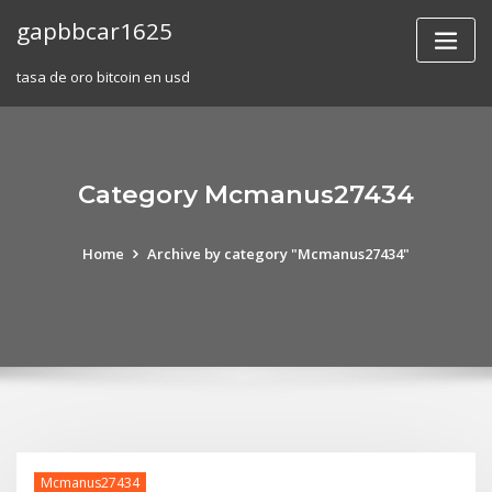
Skip
gapbbcar1625
to
content
tasa de oro bitcoin en usd
Category Mcmanus27434
Home
Archive by category "Mcmanus27434"
Mcmanus27434