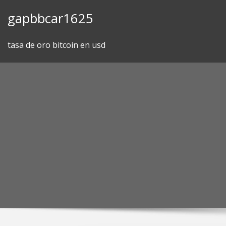
Skip
gapbbcar1625
to
content
tasa de oro bitcoin en usd