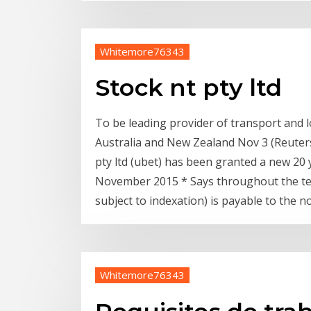
Whitemore76343
Stock nt pty ltd
To be leading provider of transport and l
Australia and New Zealand Nov 3 (Reuters)
pty ltd (ubet) has been granted a new 20 y
November 2015 * Says throughout the term
subject to indexation) is payable to the n
Whitemore76343